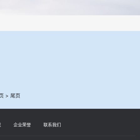
性制样系统，全部制样过程机械化操作，没有人为误差，焦球形状与人工
页 > 尾页
载
企业荣誉
联系我们